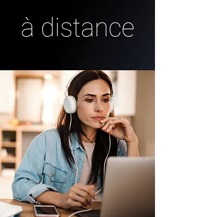
à distance